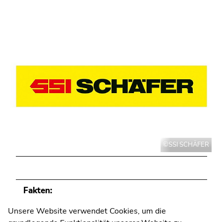
Universität Graz
Universitätsplatz 3
©SSI SCHÄFER
8010 Graz
Fakten:
Anfahrt und Kontakt
Branche:
Kommunikation und Öffentlichkeitsarbeit
Unsere Website verwendet Cookies, um die