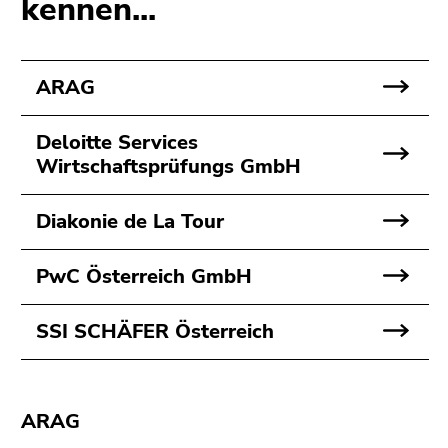
kennen...
bestätigen
Sie diesen
Link.
ARAG
Beginn
Zum
des
Inhalt
Deloitte Services
Seitenbereichs:
(Zugriffstaste
Wirtschaftsprüfungs GmbH
Seitenbereiche:
1)
Zur
Positionsanzeige
Diakonie de La Tour
(Zugriffstaste
2)
PwC Österreich GmbH
Zur
Hauptnavigation
SSI SCHÄFER Österreich
(Zugriffstaste
3)
Zur
Unternavigation
ARAG
(Zugriffstaste