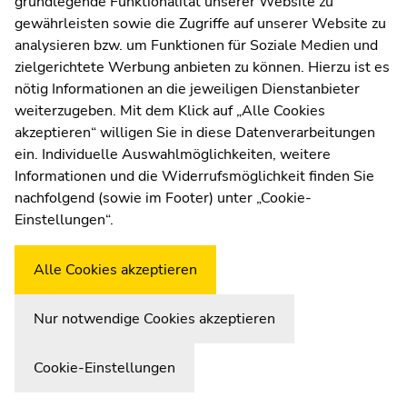
grundlegende Funktionalität unserer Website zu
Moodle
gewährleisten sowie die Zugriffe auf unserer Website zu
UNIGRAZonline
analysieren bzw. um Funktionen für Soziale Medien und
Impressum
Intralogistik, Lagersoftware, IT, Lagerautomatisierung,
zielgerichtete Werbung anbieten zu können. Hierzu ist es
Datenschutzerklärung
Anlagenbau
nötig Informationen an die jeweiligen Dienstanbieter
Cookie-Einstellungen
weiterzugeben. Mit dem Klick auf „Alle Cookies
Barrierefreiheitserklärung
akzeptieren“ willigen Sie in diese Datenverarbeitungen
ein. Individuelle Auswahlmöglichkeiten, weitere
Fakten:
Informationen und die Widerrufsmöglichkeit finden Sie
Standorte:
nachfolgend (sowie im Footer) unter „Cookie-
Wetterstation
Uni Graz
Einstellungen“.
Alle Cookies akzeptieren
Graz, Friesach bei Graz, Wels
Nur notwendige Cookies akzeptieren
Fakten:
Cookie-Einstellungen
Mitarbeiter.innen: