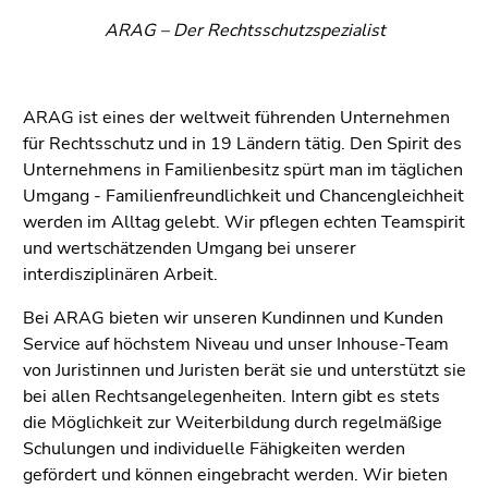
4)
ARAG – Der Rechtsschutzspezialist
Zu
den
Zusatzinformationen
(Zugriffstaste
ARAG ist eines der weltweit führenden Unternehmen
5)
für Rechtsschutz und in 19 Ländern tätig. Den Spirit des
Zu
Unternehmens in Familienbesitz spürt man im täglichen
den
Umgang - Familienfreundlichkeit und Chancengleichheit
Seiteneinstellungen
werden im Alltag gelebt. Wir pflegen echten Teamspirit
(Benutzer/Sprache)
und wertschätzenden Umgang bei unserer
(Zugriffstaste
interdisziplinären Arbeit.
8)
Bei ARAG bieten wir unseren Kundinnen und Kunden
Zur
Service auf höchstem Niveau und unser Inhouse-Team
Suche
von Juristinnen und Juristen berät sie und unterstützt sie
(Zugriffstaste
bei allen Rechtsangelegenheiten. Intern gibt es stets
9)
die Möglichkeit zur Weiterbildung durch regelmäßige
Ende
Schulungen und individuelle Fähigkeiten werden
dieses
gefördert und können eingebracht werden. Wir bieten